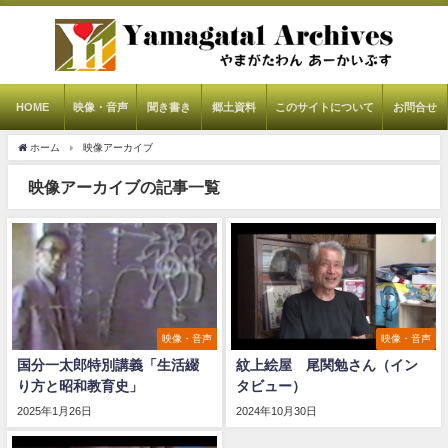
HOME
映像・音声
聞き書き
郷土資料
このサイトについて
お問合せ
ホーム
映像アーカイブ
映像アーカイブの記事一覧
映像・音声
映像・音声
国分一太郎特別講義「生活綴
紋上絵屋 尾関勉さん（イン
り方と昭和教育史」
タビュー）
2025年1月26日
2024年10月30日