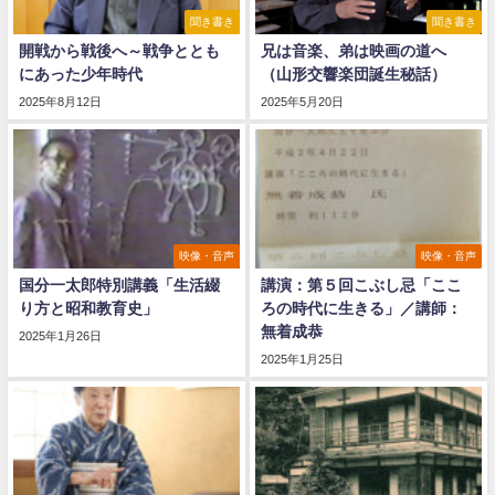
聞き書き
聞き書き
開戦から戦後へ～戦争ととも
兄は音楽、弟は映画の道へ
にあった少年時代
（山形交響楽団誕生秘話）
2025年8月12日
2025年5月20日
映像・音声
映像・音声
国分一太郎特別講義「生活綴
講演：第５回こぶし忌「ここ
り方と昭和教育史」
ろの時代に生きる」／講師：
無着成恭
2025年1月26日
2025年1月25日