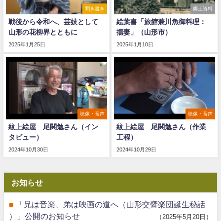
聞き書き
郷土資料
戦後から令和へ、芸妓として
絵葉書「旅館兼川魚御料理：
山形の花柳界とともに
揚妻」（山形市）
2025年1月25日
2025年1月10日
映像・音声
映像・音声
紋上絵屋 尾関勉さん（イン
紋上絵屋 尾関勉さん（作業
タビュー）
工程）
2024年10月30日
2024年10月29日
お知らせ
「兄は音楽、弟は映画の道へ（山形交響楽団誕生秘話
）」公開のお知らせ
2025年5月20日